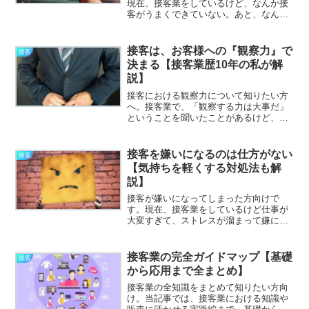
現在、接客業をしているけど、なんか接
客がうまくできていない。あと、なんか
接客が上手くなる方法とかあれば、つい
でに知りたい。と考えていませんか？本
記事では、下記の内容を解説します。 接
接客は、お客様への『観察力』で
接客
客が上手い人の5つの特...
決まる【接客業歴10年の私が解
説】
接客における観察力について知りたい方
へ。接客業で、「観察する力は大事だ」
ということを聞いたことがあるけど、ち
ゃんとわかっていない。あと、観察力を
鍛える方法とかあれば、ついでに知りた
い。と考えていませんか？本記事では、
接客を嫌いになるのは仕方がない
接客
下記の内容を解説します。...
【気持ちを軽くする対処法も解
説】
接客が嫌いになってしまった方向けで
す。現在、接客業をしているけど仕事が
大変すぎて、ストレスが溜まって嫌にな
ってきた。接客で嫌な気分にならないよ
うな対処法があれば、ついでに知りた
い。と考えていませんか？本記事では、
接客業の完全ガイドマップ【基礎
接客
下記の内容を解説します。・接...
から応用まで全まとめ】
接客業の全知識をまとめて知りたい方向
け。当記事では、接客業における知識や