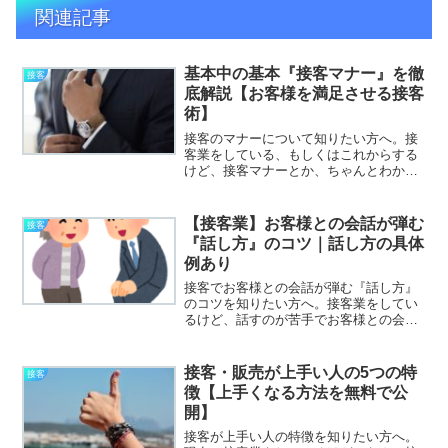
関連記事
基本中の基本『接客マナー』を徹
接客
底解説【お客様を満足させる接客
術】
接客のマナーについて知りたい方へ。接
客業をしている、もしくはこれからする
けど、接客マナーとか、ちゃんとわかっ
ていない。あと、接客の応用もあれば、
ついでに知りたい。と考えていません
か？本記事では、下記の内容を解説しま
【接客業】お客様との会話が弾む
接客
す。・接客マナーの基礎と本...
『話し方』のコツ｜話し方の具体
例あり
接客でお客様との会話が弾む『話し方』
のコツを知りたい方へ。接客業をしてい
るけど、話すのが苦手でお客様との会話
がうまくできない。あと、接客で使える
具体例とかあれば、ついでに知りたい。
と考えていませんか？本記事では、下記
接客・販売が上手い人の5つの特
接客
の内容を解説します。 接...
徴【上手くなる方法を無料で公
開】
接客が上手い人の特徴を知りたい方へ。