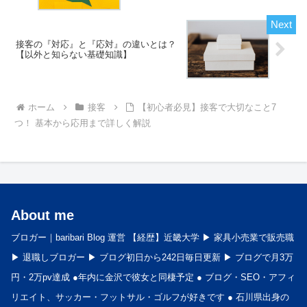
接客の『対応』と『応対』の違いとは？
【以外と知らない基礎知識】
ホーム
接客
【初心者必見】接客で大切なこと7
つ！ 基本から応用まで詳しく解説
About me
ブロガー｜baribari Blog 運営 【経歴】近畿大学 ▶︎ 家具小売業で販売職
▶︎ 退職しブロガー ▶︎ ブログ初日から242日毎日更新 ▶︎ ブログで月3万
円・2万pv達成 ●年内に金沢で彼女と同棲予定 ● ブログ・SEO・アフィ
リエイト、サッカー・フットサル・ゴルフが好きです ● 石川県出身の