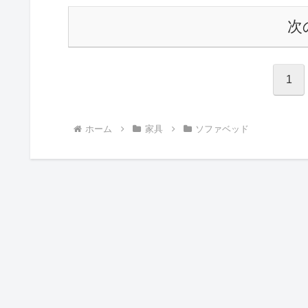
分で読めま...
次
1
ホーム
家具
ソファベッド