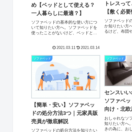
トレスって
め【ベッドとして使える？
【敷く必要
一人暮らしに最適？】
ソファベッド
ソファベッドの基本的な使い方につ
か知りたい方
いて知りたい方へ。ソファベッドを
るけど、布団
使ったことがないけど、ベッドとし
きなのか、よ
て使えるの？一人暮らしに便利って
布団やマット
聞くけど果たして本当なの？あと、
はどうすれば
2021.03.11
2021.03.14
ソファベッドを買う前に知っておき
ついでに知り
たいこととかあれば、ついでに知り
んか？✔︎ 本記..
たい。と考えてい...
ソファベッド
ソファベッド
センスいい
ソファベッ
【簡単・安い】ソファベッ
向け・北欧
ドの処分方法3つ｜元家具販
おしゃれなソ
売員が徹底解説
知りたい方へ
きの為に、お
ソファベッドの処分方法を知りたい