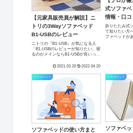
【プロが厳
式ソファベ
情報・口コ
【元家具販売員が解説】ニ
トリの3Wayソファベッド
折りたたみ式
て知りたい方
B1-USBのレビュー
ファベッドが
式のタイプが
ニトリの『B1-USB』が気になる人
折りたたみ式
「B1-USBのレビューが知りたい。寝
かあれば、つ
るのがメインならB1-USBが良いって
えていませんか
聞いたけど、、、果たして本当なの
約3分で読...
か？メリット・デメリットからレビ
2021.03.20
2022.04.20
ューを見てみたいな。」こういった
疑問に答えます。✔︎ 本記事の内...
ソファベッド
ソファベッド
ソファベッ
ソファベッドの使い方まと