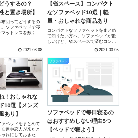
どうするの？
【省スペース】コンパクト
性と置き場所】
なソファベッド10選｜軽
量・おしゃれな商品あり
の布団ってどうするの
へ。ソファベッドで寝
コンパクトなソファベッドをまとめ
やマットレスを敷くべ
て知りたい方へ。ソファベッドが欲
くわからない。あと、
しいけど、省スペースで済むコンパ
レスの置き場所や収納
クトなタイプがないかなぁ？あと、
いいのかとかあれば、
2021.03.08
2021.03.05
なんか軽量タイプとかおしゃれな商
たい。と考えていませ
品があれば、ついでに知りたい。と
.
ソファベッド
考えていませんか？✔︎ 本記事の内容
※約3分で...
ね！おしゃれな
ド10選【メンズ
ソファベッドで毎日寝るの
風あり】
はおすすめしない理由5つ
ファベッドをまとめて
。友達や恋人が来たと
【ベッドで寝よう】
しゃれにしておきたい