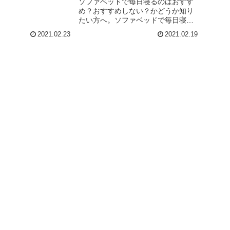
ソファベッドで毎日寝るのはおすす
れなソファベッドとか
め？おすすめしない？かどうか知り
あと、おしゃれなソフ
たい方へ。ソファベッドで毎日寝よ
ぶためのコツとかあれ
うか考えているけど、寝心地や使い
知りたい。と考えてい
2021.02.23
2021.02.19
勝手ってどうなんだろう？あと、ソ
..
ファベッドで毎日寝るとしたら、ど
んな商品を選べば良いとかあれば、
ついでに知りたい...