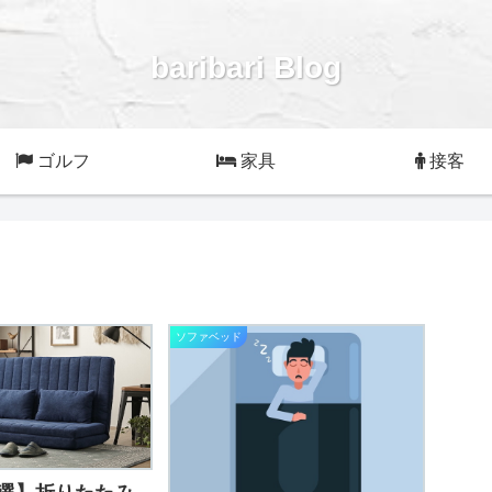
baribari Blog
ゴルフ
家具
接客
ソファベッド