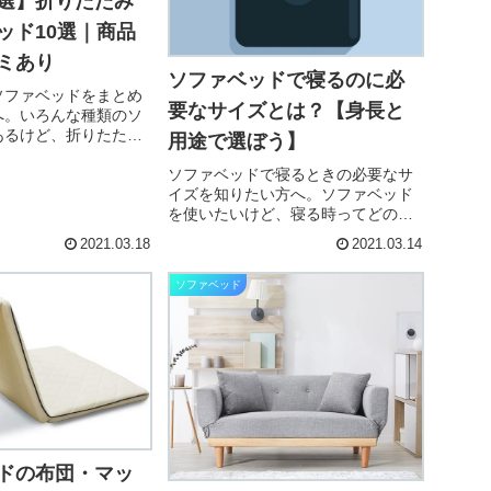
選】折りたたみ
ッド10選｜商品
ミあり
ソファベッドで寝るのに必
ソファベッドをまとめ
要なサイズとは？【身長と
へ。いろんな種類のソ
あるけど、折りたたみ
用途で選ぼう】
気になるなぁ？あと、
ソファベッドで寝るときの必要なサ
ソファベッドの特徴と
イズを知りたい方へ。ソファベッド
いでに知りたい。と考
を使いたいけど、寝る時ってどのく
？✔︎ 本記事の内容 ※
らいのサイズが必要なのか、ちゃん
2021.03.18
2021.03.14
とわかっていない。あと、ソファ時
の座るときのサイズ目安もあれば、
ソファベッド
ついでに知りたい。と考えていませ
んか？✔︎ 本記...
ドの布団・マッ