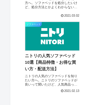
けど、おしゃ
方へ。ソファベッドを処分したいけ
ないかなぁ？
ど、処分方法とかよくわからない。
ァベッドを選
あと、できるだけ簡単に安く処分で
ば、ついでに
きないかなぁ？と考えていません
2021.03.02
ませんか？✔︎本.
か？✔︎ 本記事の内容 ※約3分で読め
ます あなたに合うソファベッドの処
ソファベッド
分方法を選...
ニトリの人気ソファベッド
10選【商品特徴・お得な買
い方・配送方法】
ニトリの人気のソファベッドを知り
たい方へ。ニトリのソファベッドが
良いって聞いたけど、人気商品って
何があるんだろう？あと、商品の特
2021.02.13
徴やお得な買い方、配送方法とかあ
れば、ついでに知りたい。と考えて
いませんか？✔︎ 本記事の内容 ※約5