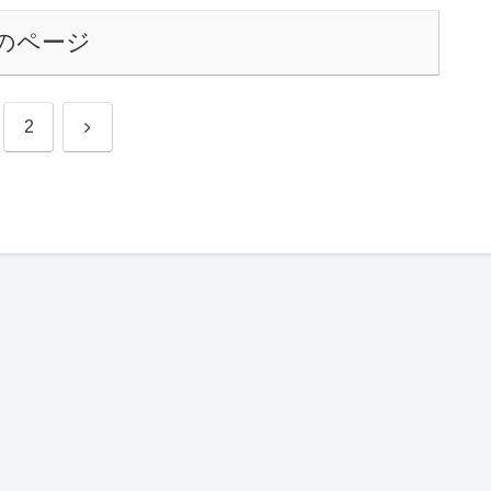
のページ
次
2
へ