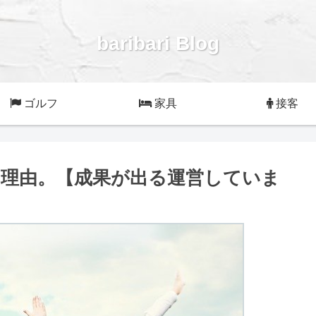
baribari Blog
ゴルフ
家具
接客
の理由。【成果が出る運営していま