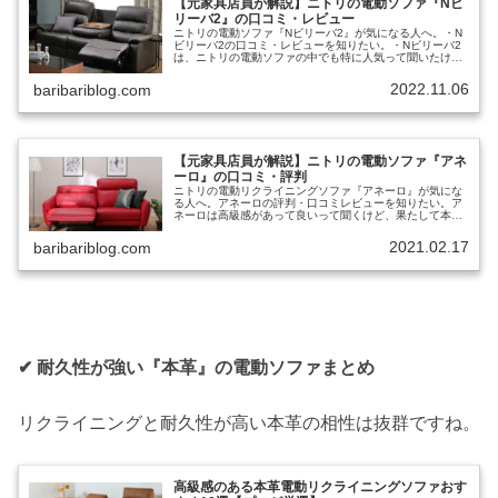
【元家具店員が解説】ニトリの電動ソファ『Nビ
リーバ2』の口コミ・レビュー
ニトリの電動ソファ『Nビリーバ2』が気になる人へ。・N
ビリーバ2の口コミ・レビューを知りたい。・Nビリーバ2
は、ニトリの電動ソファの中でも特に人気って聞いたけ
ど、果たして本当なの？・メリットやデメリットから口コ
ミ・レビューを見てみたいな。こ...
2022.11.06
baribariblog.com
【元家具店員が解説】ニトリの電動ソファ『アネ
ーロ』の口コミ・評判
ニトリの電動リクライニングソファ『アネーロ』が気にな
る人へ。アネーロの評判・口コミレビューを知りたい。ア
ネーロは高級感があって良いって聞くけど、果たして本当
なのかなぁ？メリットやデメリットから口コミ・評判を見
てみたい。こういった質問に答えま...
2021.02.17
baribariblog.com
✔︎ 耐久性が強い『本革』の電動ソファまとめ
リクライニングと耐久性が高い本革の相性は抜群ですね。
高級感のある本革電動リクライニングソファおす