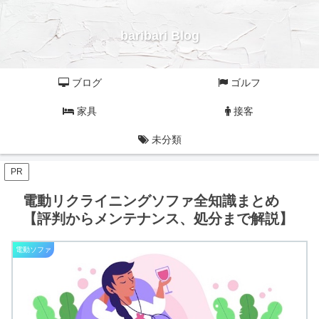
baribari Blog
ブログ
ゴルフ
家具
接客
未分類
PR
電動リクライニングソファ全知識まとめ
【評判からメンテナンス、処分まで解説】
電動ソファ