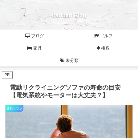
baribari Blog
ブログ
ゴルフ
家具
接客
未分類
PR
電動リクライニングソファの寿命の目安
【電気系統やモーターは大丈夫？】
電動ソファ