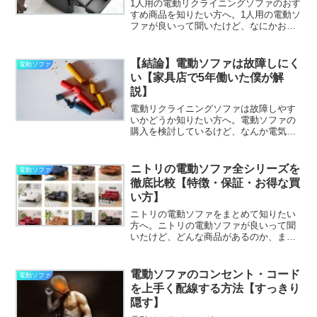
1人用の電動リクライニングソファのおす
すめ商品を知りたい方へ。1人用の電動ソ
ファが良いって聞いたけど、なにかおす
すめの商品がないかなぁ？あと、1人用の
電動ソファの選び方とかあれば、ついで
に知りたい。と考えていませんか？✔︎ 本
【結論】電動ソファは故障しにく
電動ソファ
記事の内容 ※...
い【家具店で5年働いた僕が解
説】
電動リクライニングソファは故障しやす
いかどうか知りたい方へ。電動ソファの
購入を検討しているけど、なんか電気系
統があるから、故障しやすいのではない
かと心配。あと、故障した時の対処法と
かあれば、ついでに知りたい。と考えて
ニトリの電動ソファ全シリーズを
電動ソファ
いませんか？本記事では、...
徹底比較【特徴・保証・お得な買
い方】
ニトリの電動ソファをまとめて知りたい
方へ。ニトリの電動ソファが良いって聞
いたけど、どんな商品があるのか、まと
めて知りたいなぁ。あと、それぞれの電
動ソファの特徴とかあれば、ついでに知
りたい。と考えていませんか？✔︎ 本記事
電動ソファのコンセント・コード
電動ソファ
の内容 ※約8分で読...
を上手く配線する方法【すっきり
隠す】