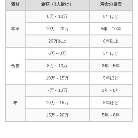
素材
金額（3人掛け）
寿命の目安
8万～10万
5年ほど
本革
10万～20万
5年～10年
20万以上
8年以上
6万～8万
3年ほど
合皮
8万～10万
3年～5年
10万～15万
5年ほど
7万～10万
3年～5年
布
10万～15万
5年ほど
15万～20万
5年～8年