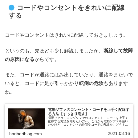
コードやコンセントをきれいに配線
する
コードやコンセントはきれいに配線しておきましょう。
というのも、先ほども少し解説しましたが、
断線して故障
の原因になる
からです。
また、コードが通路にはみ出していたり、通路をまたいで
いると、コードに足が引っかかり
転倒の危険
もあります
ね。
電動ソファのコンセント・コードを上手く配線す
る方法【すっきり隠す】
電動リクライニングソファのコンセント・コードを上手く
配線する方法を知りたい方へ。これから電動ソファを使い
たいけど、コンセントの位置やコードの配線を、どうすれ
ば上手くできるか、よくわかっていない。あと、電動ソフ
ァのコンセントやコードに関する注...
2021.03.16
baribariblog.com