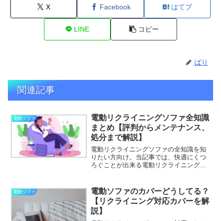
X
Facebook
はてブ
LINE
コピー
ばり
関連記事
電動リクライニングソファ全知識
電動ソファ
まとめ【評判からメンテナンス、
処分まで解説】
電動リクライニングソファの全知識を知
りたい方向け。当記事では、快適にくつ
ろぐことが出来る電動リクライニングソ
ファを『電動ソファってどうなの？→お
すすめ商品→メンテナンス→処分方法』
までまとめました。限りなく網羅的にま
電動ソファのカバーどうしてる？
電動ソファ
とめましたので、これから...
【リクライニング対応カバーを解
説】