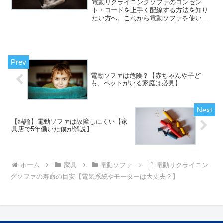
電動リクライニングソファのコンセン
ト・コードを上手く配線する方法を知り
たい方へ。これから電動ソファを使いた
いけど、コンセントの位置やコードの配
線を、どうすれば上手くできるか、よく
わかっていない。あと、電動ソファのコ
ンセントやコードに関する注...
電動ソファは危険？【赤ちゃんや子ど
も、ペットがいる家庭は必見】
【結論】電動ソファは故障しにくい【家
具店で5年働いた僕が解説】
ホーム
家具
電動ソファ
電動リクライニン
グソファの寿命の目安【電気系統やモーターは大丈夫？】