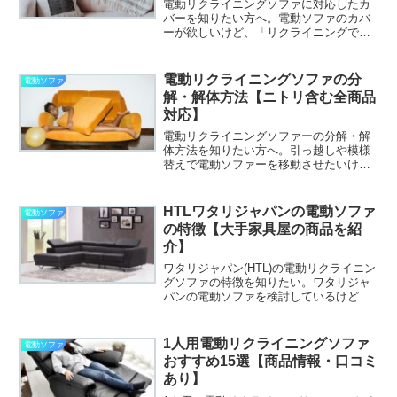
電動リクライニングソファに対応したカ
バーを知りたい方へ。電動ソファのカバ
ーが欲しいけど、「リクライニングで可
動するしみんなどうしてるの？」「リク
ライニング対応カバーってどんな種類が
あるの？」など、よくわかっていない。
電動リクライニングソファの分
電動ソファ
あと、電動ソファ対応のお...
解・解体方法【ニトリ含む全商品
対応】
電動リクライニングソファーの分解・解
体方法を知りたい方へ。引っ越しや模様
替えで電動ソファーを移動させたいけ
ど、分解・解体のやり方がよくわからな
い。あと、今使っている電動ソファーが
そもそも分解できるのか、分解できると
HTLワタリジャパンの電動ソファ
電動ソファ
したらどこを分解できるのか...
の特徴【大手家具屋の商品を紹
介】
ワタリジャパン(HTL)の電動リクライニン
グソファの特徴を知りたい。ワタリジャ
パンの電動ソファを検討しているけど、
どんな特徴があるのか、よくわかってい
ない。あと、ワタリジャパンの電動ソフ
ァにはどんな商品があるのか、ついでに
1人用電動リクライニングソファ
電動ソファ
知りたい。と考えて...
おすすめ15選【商品情報・口コミ
あり】