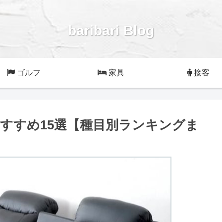
baribari Blog
ゴルフ
家具
接客
すすめ15選【種目別ランキングま