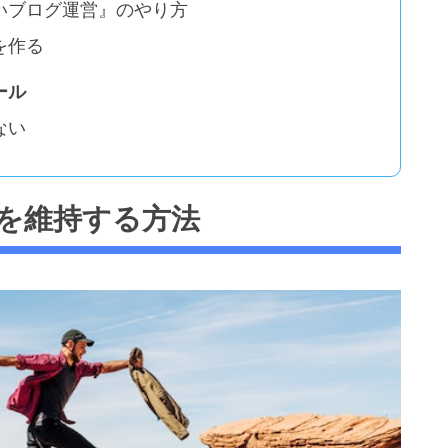
いブログ運営』のやり方
を作る
ール
ない
を維持する方法