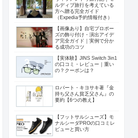
ルディブ旅行を考えている
方へ贈る完全ガイド
（Expedia予約情報付き）
【画像あり】自宅プロポー
ズの飾り付け・演出アイデ
ア完全ガイド｜実例で分か
る成功のコツ
【実体験】JINS Switch 3in1
の口コミ・レビュー｜重い
の？クーポンは？
ロバート・キヨサキ著『金
持ち父さん貧乏父さん』の
要約【6つの教え】
【フットサルシューズ】モ
ナルシーダPROの口コミレ
ビューと買い方