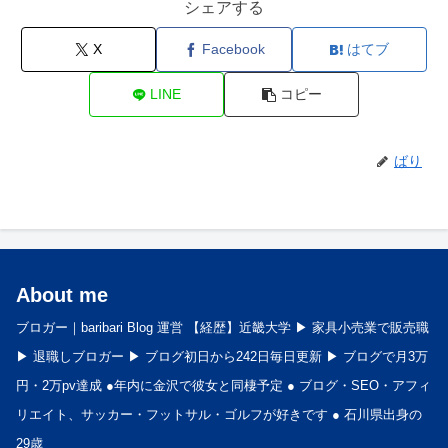
シェアする
X
Facebook
はてブ
LINE
コピー
ばり
About me
ブロガー｜baribari Blog 運営 【経歴】近畿大学 ▶︎ 家具小売業で販売職
▶︎ 退職しブロガー ▶︎ ブログ初日から242日毎日更新 ▶︎ ブログで月3万
円・2万pv達成 ●年内に金沢で彼女と同棲予定 ● ブログ・SEO・アフィ
リエイト、サッカー・フットサル・ゴルフが好きです ● 石川県出身の
29歳