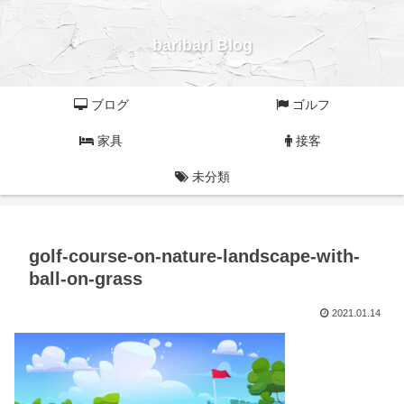
baribari Blog
ブログ
ゴルフ
家具
接客
未分類
golf-course-on-nature-landscape-with-
ball-on-grass
2021.01.14