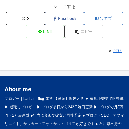
シェアする
X
Facebook
はてブ
LINE
コピー
ばり
About me
ブロガー｜baribari Blog 運営 【経歴】近畿大学 ▶︎ 家具小売業で販売職
▶︎ 退職しブロガー ▶︎ ブログ初日から242日毎日更新 ▶︎ ブログで月3万
円・2万pv達成 ●年内に金沢で彼女と同棲予定 ● ブログ・SEO・アフィ
リエイト、サッカー・フットサル・ゴルフが好きです ● 石川県出身の